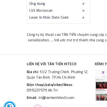
Ứng dụng
LVS Microscan
Laser In Khắc Date Code
Công ty kỹ thuật cao TÂN TIẾN chuyên cung cấp cá
seriallization, ... Với ước mơ trở thành nhà cung
LIÊN HỆ VỚI TÂN TIẾN HITECH
KÊNH 
Địa chỉ:
51/2 Trường Chinh, Phường 12,
Quận Tân Bình, TP.Hồ Chí Minh
Điện thoại/zalo/viber/Mess:
0915237579 Mr.Trí
Email:
tri@tantienhitech.com