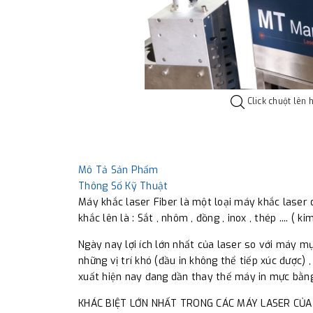
Click chuột lên 
Mô Tả Sản Phẩm
Thông Số Kỹ Thuật
Máy khắc laser Fiber là một loại máy khắc laser d
khắc lên là : Sắt , nhôm , đồng , inox , thép .... ( kim 
Ngày nay lợi ích lớn nhất của laser so với máy m
những vị trí khó (đầu in không thể tiếp xúc được) 
xuất hiện nay đang dần thay thế máy in mực bằng
KHÁC BIỆT LỚN NHẤT TRONG CÁC MÁY LASER CỦA 