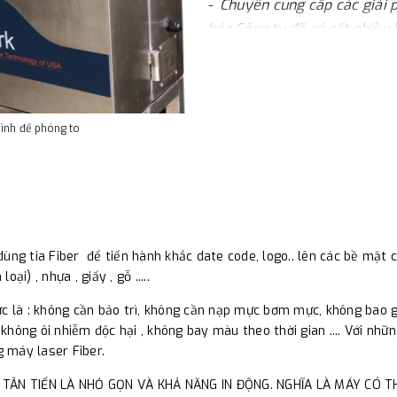
- Chuyên cung cấp các giải 
hóa.Công ty đã có rất nhiều
lĩnh vực trong ngành tự độn
nghiệp ) , robot , laser , TIJ 
- Hiện tại Tân Tiến đang là
có những gói sản phẩm với g
hình để phóng to
- Với uy tín nhiều năm về k
nhiệt tình, công ty luôn tự h
những sản phẩm giá cực kỳ h
lắp đặt và tự mình nghiên cứ
đặt và cài đặt.
Điều này sẽ gi
ùng tia Fiber để tiến hành khắc date code, logo.. lên các bề mặt
loại) , nhựa , giấy , gỗ .....
09
:
SĐT tư vấn hoặc mua hàng
ực là : không cần bảo trì, không cần nạp mực bơm mực, không bao 
Địa chỉ: 51/2 Trường Chinh, Phườ
, không ôi nhiễm độc hại , không bay màu theo thời gian .... Với nh
 máy laser Fiber.
TÂN TIẾN LÀ NHỎ GỌN VÀ KHẢ NĂNG IN ĐỘNG. NGHĨA LÀ MÁY CÓ TH