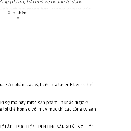
pháp (dự án) lớn nhỏ về ngành tự động
 kinh nghiệm trong hơn 10 năm qua về các
Xem thêm
g hóa như : vision camera ( máy ảnh công
, hệ thống quản lý tự động ...
 đại lý chính thức của Omron Việt Nam - nên
iá cực kỳ hỗ trợ cho các khách hàng.
hả năng và hỗ trợ hướng dẫn khách hàng
ào với các sản phẩm làm ra. Đặc biệt, có
ỗ trợ (vd: mv40..) để khách hàng có thể tự
u , cty sẽ hỗ trợ hướng dẫn khách hàng lắp
úp các công ty giảm chi phí rất nhiều.
 của sản phẩm.Các vật liệu mà laser Fiber có thể
15 237 579
(Mr.Trí)
giờ sợ mờ hay miss sản phẩm, in khắc được ở
ng 12, Q.Tân Bình , Hồ Chí Minh , Việt Nam.
ững lợi thế hơn so với máy mực thì các công ty sản
Ể LẮP TRỰC TIẾP TRÊN LINE SẢN XUẤT VỚI TỐC