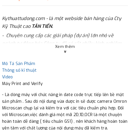
Kythuattudong.com - là một webside bán hàng của Cty
Kỹ Thuật cao
TÂN TIẾN.
- Chuyên cung cấp các giải pháp (dự án) lớn nhỏ về
ngành tự động hóa.Công ty đã có rất nhiều kinh nghiệm
Xem thêm
trong hơn 10 năm qua về các lĩnh vực trong ngành tự
động hóa như : vision camera ( máy ảnh công nghiệp ) ,
Mô Tả Sản Phẩm
robot , laser , TIJ , hệ thống quản lý tự động ...
Thông số kĩ thuật
- Hiện tại Tân Tiến đang là đại lý chính thức của Omron
Video
Việt Nam - nên có những gói sản phẩm với giá cực kỳ hỗ
Máy Print and Verify
trợ cho các khách hàng.
- Là dòng máy với chức năng in date code trực tiếp lên bề mặt
- Với uy tín nhiều năm về khả năng và hỗ trợ hướng
sản phẩm . Sau đó nội dung vừa được in sẽ được camera Omron
Microscan chụp lại và kiểm tra với các tiêu chuẩn phù hợp. Đối
dẫn khách hàng nhiệt tình, công ty luôn tự hào với các sản
với Microscan,việc đánh giá một mã 2D,1D,OCR là một chuyện
phẩm làm ra. Đặc biệt, có những sản phẩm giá cực kỳ hỗ
hoàn toàn dễ dàng ( tiêu chuẩn GS1) , nên khách hàng hoàn toàn
trợ (vd: mv40..) để khách hàng có thể tự lắp đặt và tự
yên tâm với chất lượng của nội dung máy đã kiểm tra.