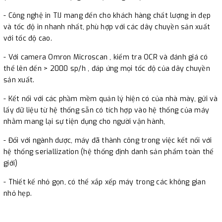
mình nghiên cứu , cty sẽ hỗ trợ hướng dẫn khách hàng lắp
- Công nghệ in TIJ mang đến cho khách hàng chất lượng in đẹp
đặt và cài đặt.
Điều này sẽ giúp các công ty giảm chi phí
và tốc độ in nhanh nhất, phù hợp với các dây chuyền sản xuất
rất nhiều.
với tốc độ cao.
0915 237 579
:
SĐT tư vấn hoặc mua hàng
(Mr.Trí)
- Với camera Omron Microscan , kiểm tra OCR và đánh giá có
Địa chỉ: 51/2 Trường Chinh, Phường 12, Q.Tân Bình , Hồ Chí Minh ,
thể lên đến > 2000 sp/h , đáp ứng mọi tốc độ của dây chuyền
Việt Nam.
sản xuất.
- Kết nối với các phầm mềm quản lý hiện có của nhà mày, gửi và
lấy dữ liệu từ hệ thống sẵn có tích hợp vào hệ thống của máy
nhằm mang lại sự tiện dụng cho người vận hành,
- Đối với ngành dược, máy đã thành công trong việc kết nối với
hệ thống seriallization (hệ thống định danh sản phẩm toàn thế
giới)
- Thiết kế nhỏ gọn, có thể xắp xếp máy trong các không gian
nhỏ hẹp.